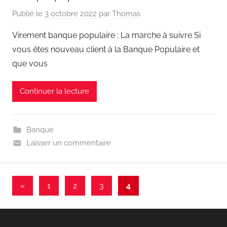
Publié le
3 octobre 2022
par
Thomas
Virement banque populaire : La marche à suivre Si
vous êtes nouveau client à la Banque Populaire et
que vous
Continuer la lecture
Banque
Laisser un commentaire
Navigation
Articles
«
1
2
3
4
précédents
des
articles