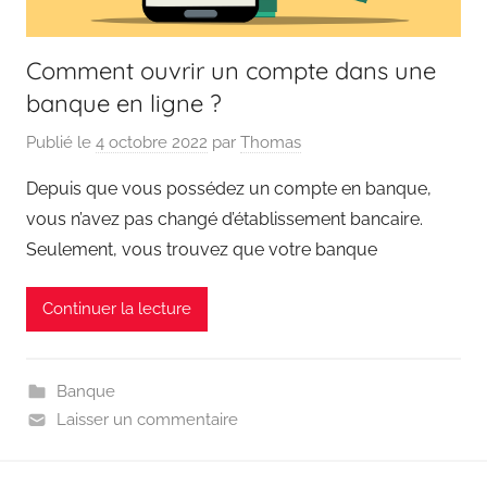
sur
la
Comment ouvrir un compte dans une
banque en ligne ?
finance
Publié le
4 octobre 2022
par
Thomas
et
Depuis que vous possédez un compte en banque,
l'assurance
vous n’avez pas changé d’établissement bancaire.
Seulement, vous trouvez que votre banque
Continuer la lecture
Banque
Laisser un commentaire