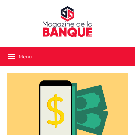
Aller
au
contenu
Magazine
Menu
de
la
banque
:
tout