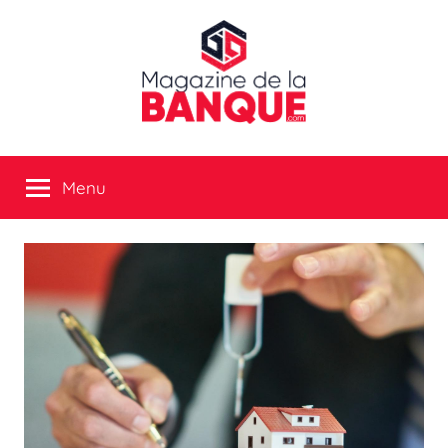
Aller
au
contenu
Magazine
Menu
de
la
banque
:
tout