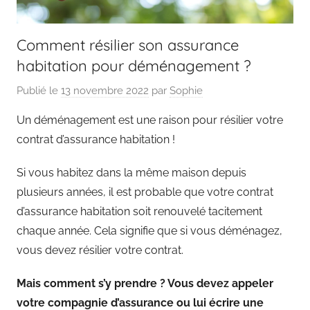
sur
la
Comment résilier son assurance
habitation pour déménagement ?
finance
Publié le
13 novembre 2022
par
Sophie
et
Un déménagement est une raison pour résilier votre
l'assurance
contrat d’assurance habitation !
Si vous habitez dans la même maison depuis
plusieurs années, il est probable que votre contrat
d’assurance habitation soit renouvelé tacitement
chaque année. Cela signifie que si vous déménagez,
vous devez résilier votre contrat.
Mais comment s’y prendre ? Vous devez appeler
votre compagnie d’assurance ou lui écrire une