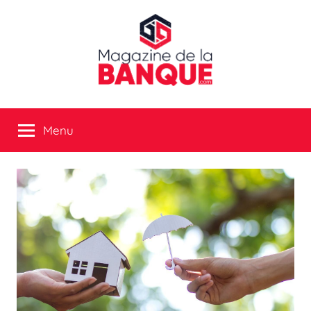
Aller
au
contenu
Magazine
Menu
de
la
banque
:
tout